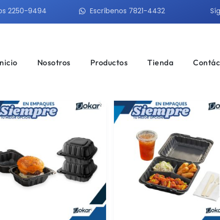
os 2250-9494
Escríbenos 7821-4432
Sí
Inicio
Nosotros
Productos
Tienda
Contác