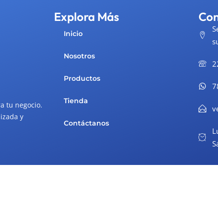
Explora Más
Con
S
Inicio
s
Nosotros
2
Productos
7
Tienda
a tu negocio.
v
izada y
Contáctanos
L
S