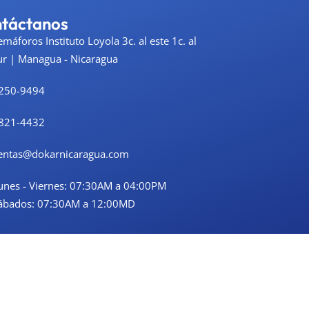
táctanos
emáforos Instituto Loyola 3c. al este 1c. al
ur | Managua - Nicaragua
250-9494
821-4432
entas@dokarnicaragua.com
unes - Viernes: 07:30AM a 04:00PM
ábados: 07:30AM a 12:00MD