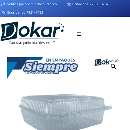
ventas@dokarnicaragua.com
Llámanos 2250-9494
Escríbenos 7821-4432