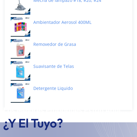
Mecha de lampazo #18, #20, #24
Ambientador Aerosol 400ML
Removedor de Grasa
Suavisante de Telas
Detergente Liquido
Los Mejores Empaques Están Aquí...
¿Y El Tuyo?