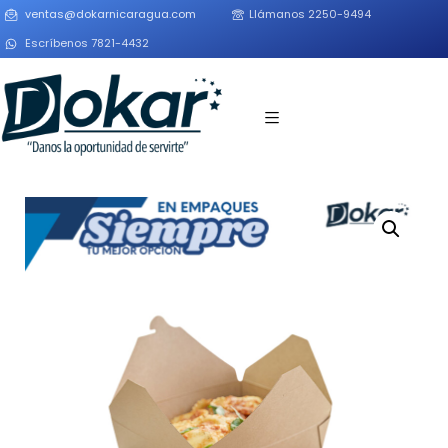
ventas@dokarnicaragua.com
Llámanos 2250-9494
Escríbenos 7821-4432