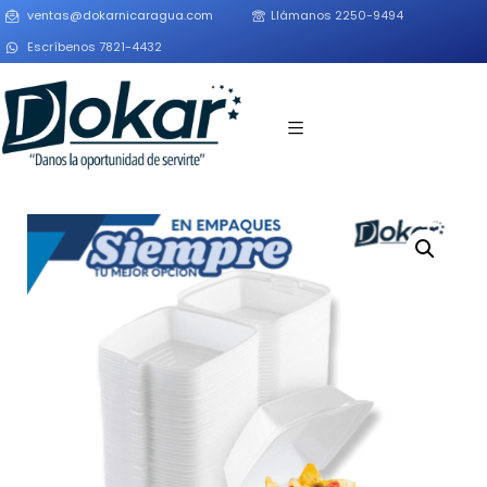
ventas@dokarnicaragua.com
Llámanos 2250-9494
Escríbenos 7821-4432