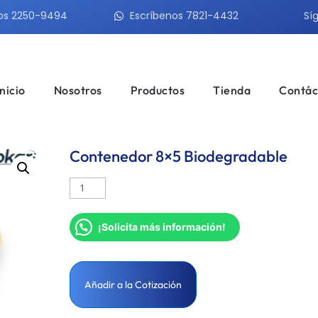
os 2250-9494
Escríbenos 7821-4432
Sí
Inicio
Nosotros
Productos
Tienda
Contác
Contenedor 8×5 Biodegradable
¡Solicita más información!
Añadir a la Cotización