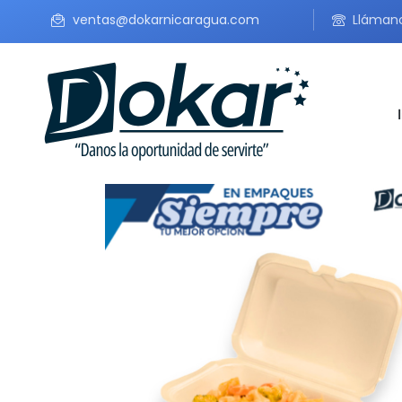
ventas@dokarnicaragua.com
Lláman