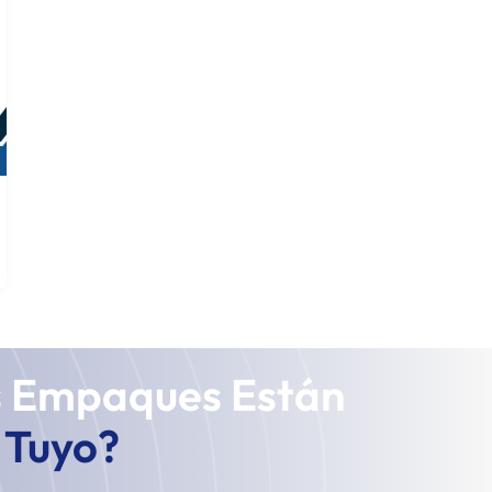
s Empaques Están
l Tuyo?