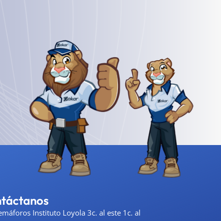
táctanos
emáforos Instituto Loyola 3c. al este 1c. al