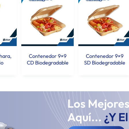
hara,
Contenedor 9×9
Contenedor 9×9
io
CD Biodegradable
SD Biodegradable
Los Mejore
Aquí...
¿Y E