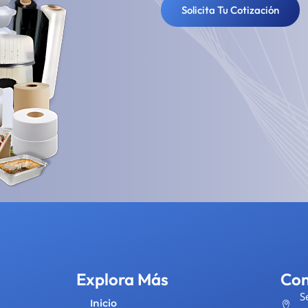
Solicita Tu Cotización
Explora Más
Con
S
Inicio