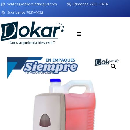
ventas@dokarnicaragua.com
Llámanos 2250-9494
Escríbenos 7821-4432