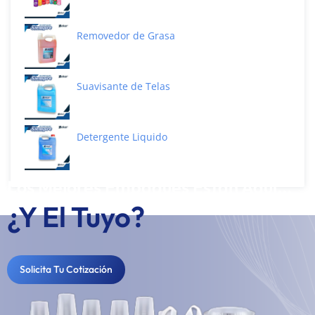
Removedor de Grasa
Suavisante de Telas
Detergente Liquido
Los Mejores Empaques Están Aquí...
¿Y El Tuyo?
Solicita Tu Cotización