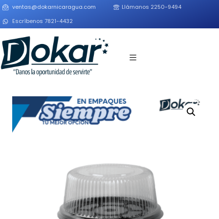
ventas@dokarnicaragua.com
Llámanos 2250-9494
Escríbenos 7821-4432