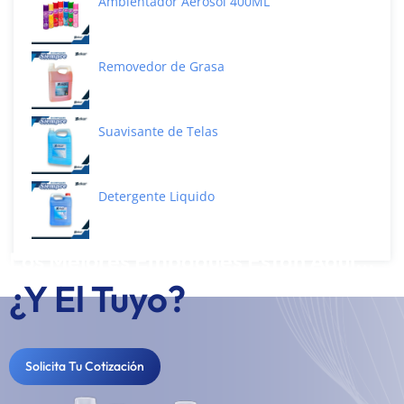
Ambientador Aerosol 400ML
Removedor de Grasa
Suavisante de Telas
Detergente Liquido
Los Mejores Empaques Están Aquí...
¿Y El Tuyo?
Solicita Tu Cotización