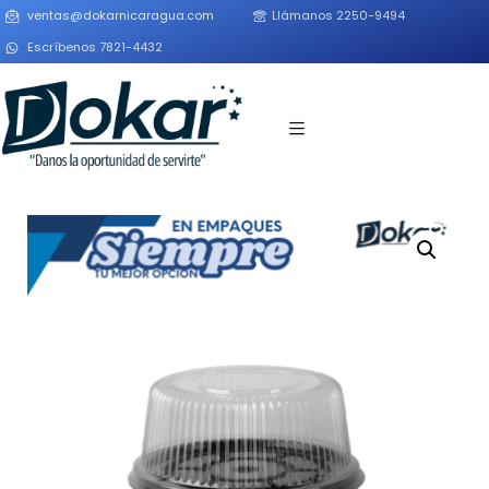
ventas@dokarnicaragua.com
Llámanos 2250-9494
Escríbenos 7821-4432