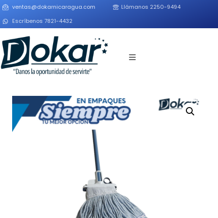
ventas@dokarnicaragua.com
Llámanos 2250-9494
Escríbenos 7821-4432