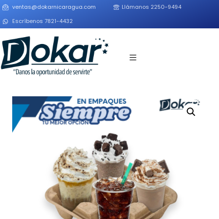
ventas@dokarnicaragua.com
Llámanos 2250-9494
Escríbenos 7821-4432