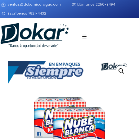
ventas@dokarnicaragua.com
Llámanos 2250-9494
Escríbenos 7821-4432