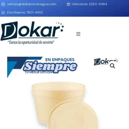
ventas@dokarnicaragua.com
Llámanos 2250-9494
Escríbenos 7821-4432