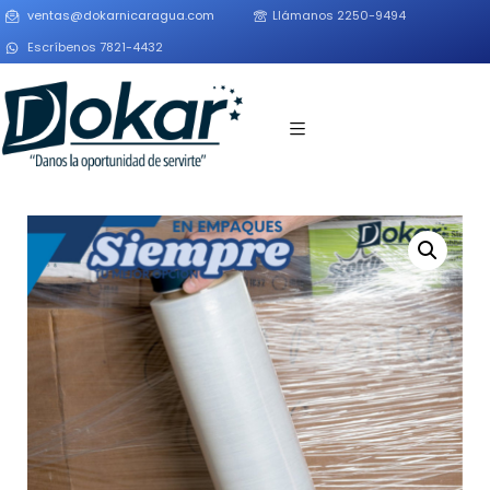
ventas@dokarnicaragua.com
Llámanos 2250-9494
Escríbenos 7821-4432