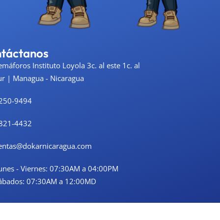
táctanos
emáforos Instituto Loyola 3c. al este 1c. al
ur | Managua - Nicaragua
250-9494
821-4432
entas@dokarnicaragua.com
unes - Viernes: 07:30AM a 04:00PM
ábados: 07:30AM a 12:00MD