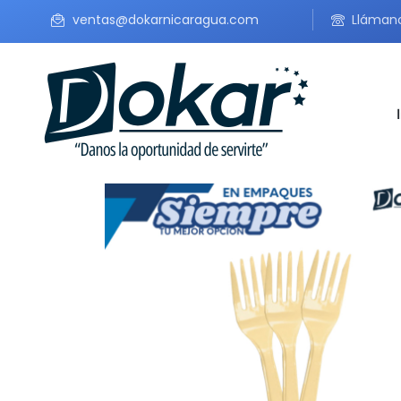
ventas@dokarnicaragua.com
Lláman