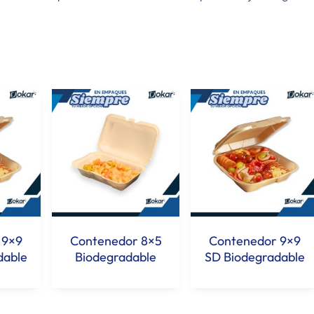
 9×9
Contenedor 8×5
Contenedor 9×9
dable
Biodegradable
SD Biodegradable