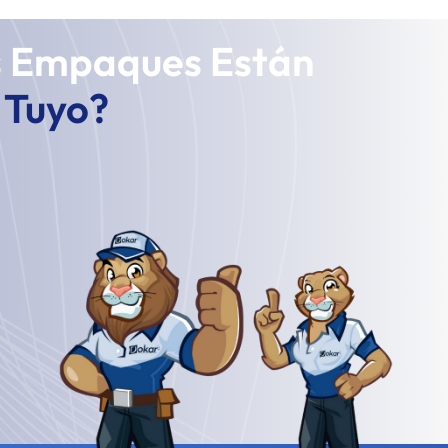
s Empaques Están
l Tuyo?