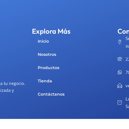
Explora Más
Con
S
Inicio
s
Nosotros
2
Productos
7
Tienda
a tu negocio.
v
izada y
Contáctanos
L
S