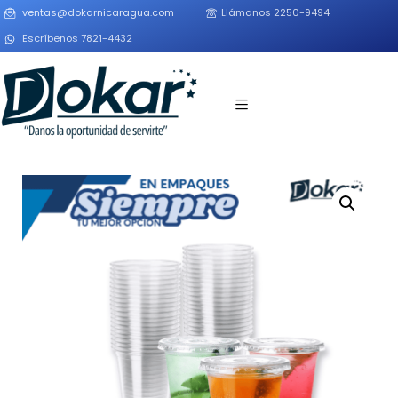
ventas@dokarnicaragua.com
Llámanos 2250-9494
Escríbenos 7821-4432