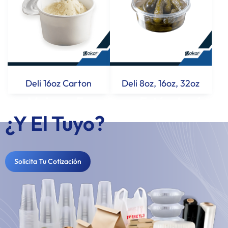
Deli 16oz Carton
Deli 8oz, 16oz, 32oz
Los Mejores Empaques Están Aquí...
¿Y El Tuyo?
Solicita Tu Cotización