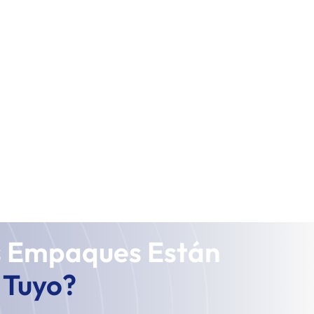
s Empaques Están
l Tuyo?