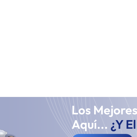
Los Mejore
Aquí...
¿Y E