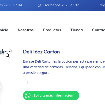
os 2250-9494
Escríbenos 7821-4432
Sí
Inicio
Nosotros
Productos
Tienda
Contác
Deli 16oz Carton
Envase Deli Carton es la opción perfecta para empa
una variedad de comidas, Helados, Equipado con u
a presión segura.
¡Solicita más información!