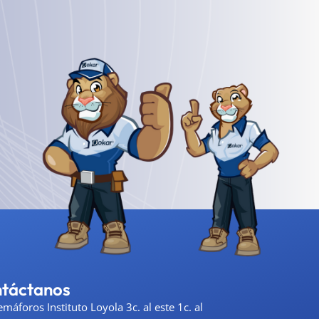
táctanos
emáforos Instituto Loyola 3c. al este 1c. al