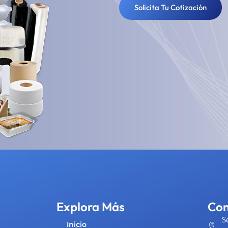
Solicita Tu Cotización
Explora Más
Con
S
Inicio