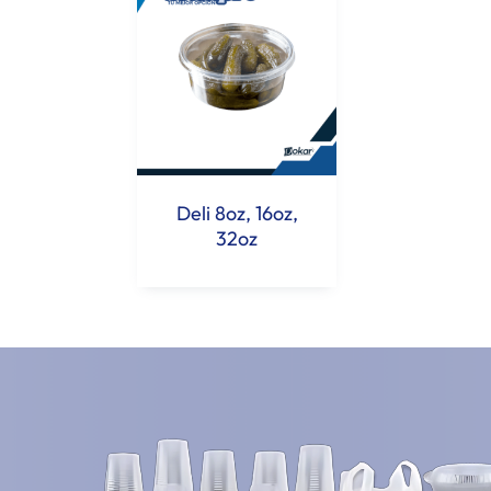
Deli 8oz, 16oz,
32oz