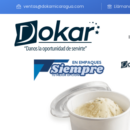
ventas@dokarnicaragua.com
Lláman