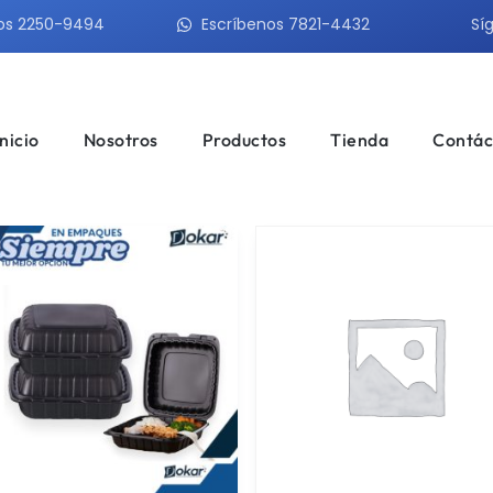
os 2250-9494
Escríbenos 7821-4432
Sí
Inicio
Nosotros
Productos
Tienda
Contác