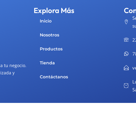
Explora Más
Con
S
Inicio
s
Nosotros
2
Productos
7
Tienda
a tu negocio.
v
izada y
Contáctanos
L
S