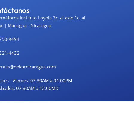
táctanos
emáforos Instituto Loyola 3c. al este 1c. al
ur | Managua - Nicaragua
250-9494
821-4432
entas@dokarnicaragua.com
unes - Viernes: 07:30AM a 04:00PM
ábados: 07:30AM a 12:00MD