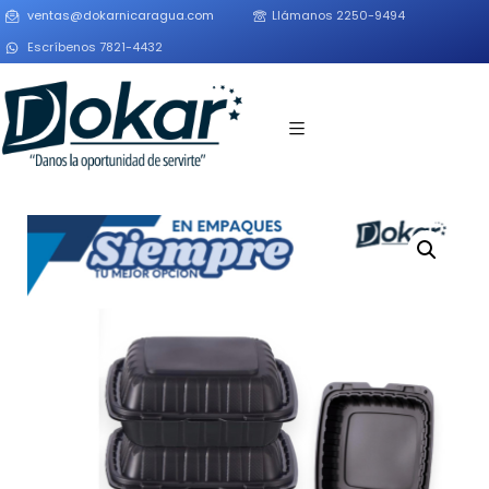
ventas@dokarnicaragua.com
Llámanos 2250-9494
Escríbenos 7821-4432