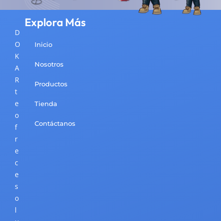
Explora Más
D
O
Inicio
K
Nosotros
A
R
Productos
t
e
Tienda
o
Contáctanos
f
r
e
c
e
s
o
l