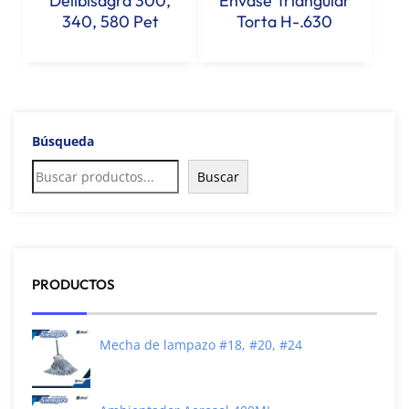
Delibisagra 300,
Envase Triangular
340, 580 Pet
Torta H-.630
Búsqueda
Buscar
PRODUCTOS
Mecha de lampazo #18, #20, #24