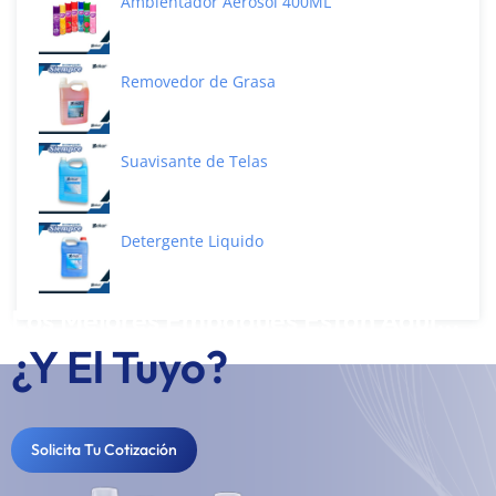
Ambientador Aerosol 400ML
Removedor de Grasa
Suavisante de Telas
Detergente Liquido
Los Mejores Empaques Están Aquí...
¿Y El Tuyo?
Solicita Tu Cotización