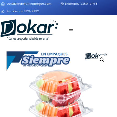
ventas@dokarnicaragua.com
Llámanos 2250-9494
Escríbenos 7821-4432