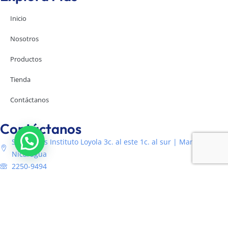
Inicio
Nosotros
Productos
Tienda
Contáctanos
Contáctanos
Semáforos Instituto Loyola 3c. al este 1c. al sur | Managua -
Nicaragua
2250-9494
7821-4432
ventas@dokarnicaragua.com
Lunes - Viernes: 07:30AM a 04:00PM
Sábados: 07:30AM a 12:00MD