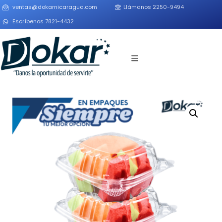
ventas@dokarnicaragua.com
Llámanos 2250-9494
Escríbenos 7821-4432