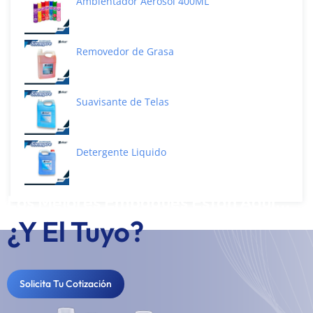
Ambientador Aerosol 400ML
Removedor de Grasa
Suavisante de Telas
Detergente Liquido
Los Mejores Empaques Están Aquí...
¿Y El Tuyo?
Solicita Tu Cotización