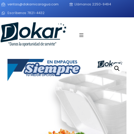
ventas@dokarnicaragua.com
Llámanos 2250-9494
Escríbenos 7821-4432