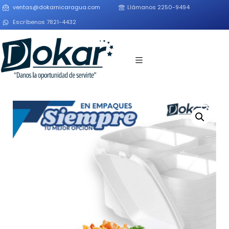
ventas@dokarnicaragua.com
Llámanos 2250-9494
Escríbenos 7821-4432