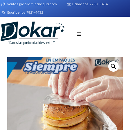
ventas@dokarnicaragua.com
Llámanos 2250-9494
Escríbenos 7821-4432